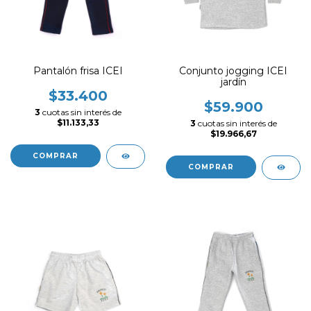
Pantalón frisa ICEI
Conjunto jogging ICEI
jardín
$33.400
$59.900
3
cuotas sin interés de
$11.133,33
3
cuotas sin interés de
$19.966,67
COMPRAR
COMPRAR