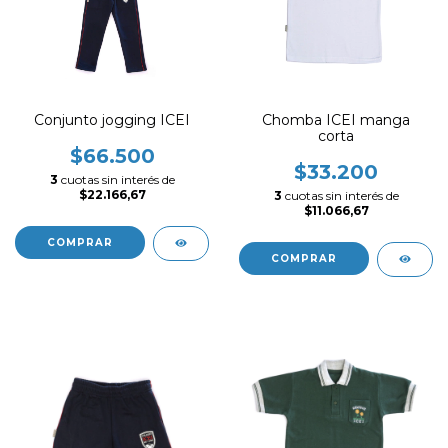
Conjunto jogging ICEI
Chomba ICEI manga
corta
$66.500
$33.200
3
cuotas sin interés de
$22.166,67
3
cuotas sin interés de
$11.066,67
COMPRAR
COMPRAR