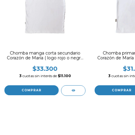
Chomba manga corta secundario
Chomba primar
Corazón de María ( logo rojo o negro
Corazón de María 
segun disponibidad)
segun disp
$33.300
$31
3
cuotas sin interés de
$11.100
3
cuotas sin int
COMPRAR
COMPRAR