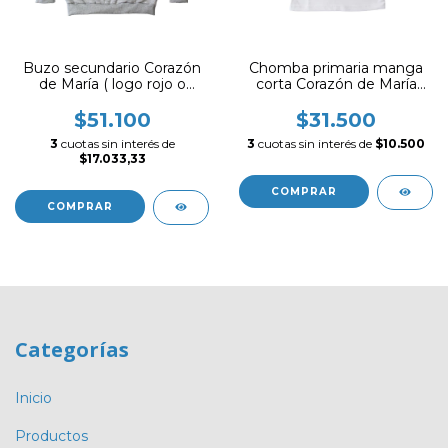
Buzo secundario Corazón
Chomba primaria manga
de María ( logo rojo o
corta Corazón de María
negro según
(logo rojo o negro segun
disponibilidad)
disponibilidad)
$51.100
$31.500
3
cuotas sin interés de
3
cuotas sin interés de
$10.500
$17.033,33
COMPRAR
COMPRAR
Categorías
Inicio
Productos