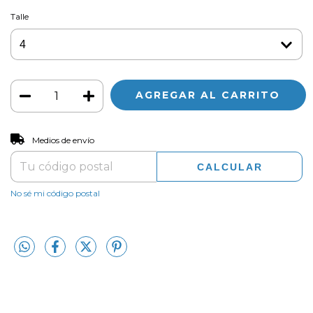
Talle
CAMBIAR CP
Entregas para el CP:
Medios de envío
CALCULAR
No sé mi código postal