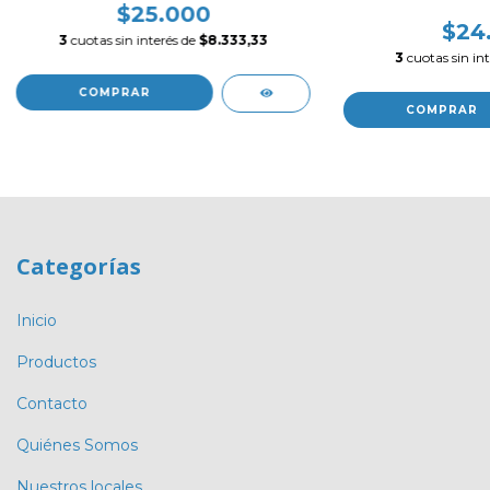
$25.000
$24
3
cuotas sin interés de
$8.333,33
3
cuotas sin in
COMPRAR
Categorías
Inicio
Productos
Contacto
Quiénes Somos
Nuestros locales