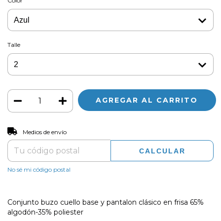
Color
Talle
CAMBIAR CP
Entregas para el CP:
Medios de envío
CALCULAR
No sé mi código postal
Conjunto buzo cuello base y pantalon clásico en frisa 65%
algodón-35% poliester