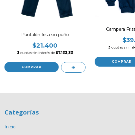
Campera Fris
Pantalón frisa sin puño
$39
$21.400
3
cuotas sin int
3
cuotas sin interés de
$7.133,33
COMPRAR
COMPRAR
Categorías
Inicio