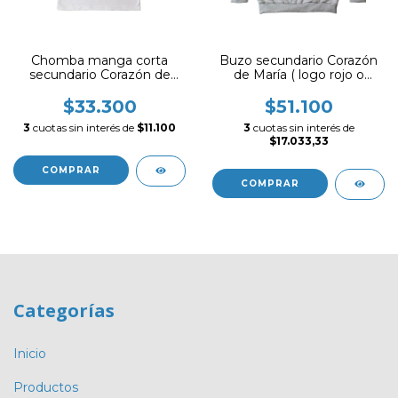
Chomba manga corta
Buzo secundario Corazón
secundario Corazón de
de María ( logo rojo o
María ( logo rojo o negro
negro según
segun disponibidad)
disponibilidad)
$33.300
$51.100
3
cuotas sin interés de
$11.100
3
cuotas sin interés de
$17.033,33
COMPRAR
COMPRAR
Categorías
Inicio
Productos