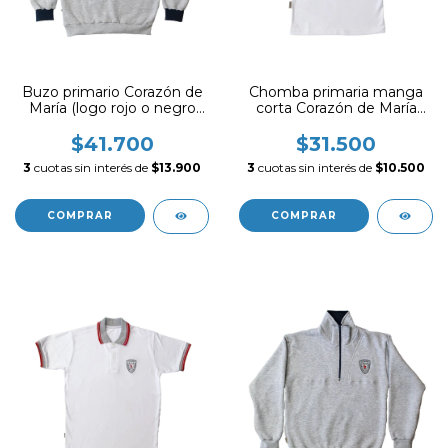
Buzo primario Corazón de
Chomba primaria manga
María (logo rojo o negro
corta Corazón de María
según disponiblidad)
(logo rojo o negro segun
disponibilidad)
$41.700
$31.500
3
cuotas sin interés de
$13.900
3
cuotas sin interés de
$10.500
COMPRAR
COMPRAR