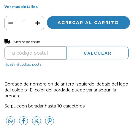
Ver más detalles
CAMBIAR CP
Entregas para el CP:
Medios de envío
CALCULAR
No sé mi código postal
Bordado de nombre en delantero izquierdo, debajo del logo
del colegio- El color del bordado puede variar segun la
prenda.
Se pueden boradar hasta 10 caracteres.