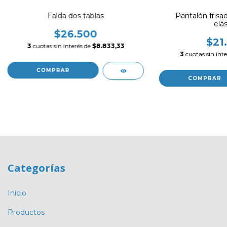
Falda dos tablas
Pantalón frisa
elás
$26.500
$21
3
cuotas sin interés de
$8.833,33
3
cuotas sin int
COMPRAR
COMPRAR
Categorías
Inicio
Productos